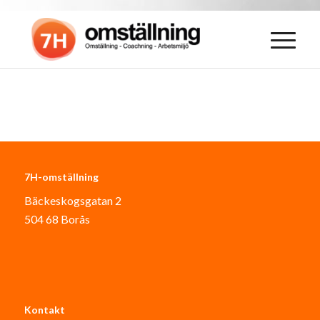
7H-omställning
Bäckeskogsgatan 2
504 68 Borås
Kontakt