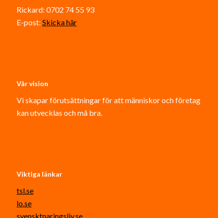
Rickard: 0702 74 55 93
E-post:
Skicka här
Vår vision
Vi skapar förutsättningar för att människor och företag
kan utvecklas och må bra.
Viktiga länkar
tsl.se
lo.se
svensktnaringsliv.se